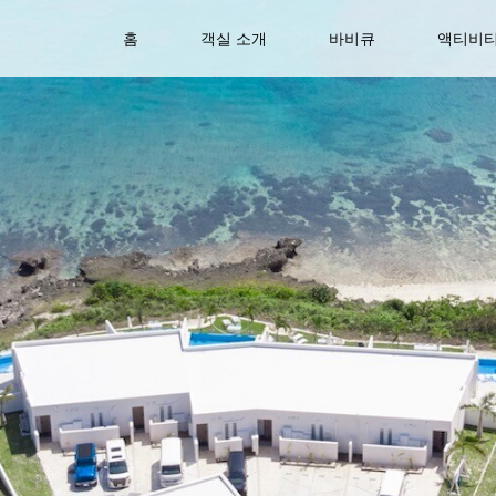
홈
객실 소개
바비큐
액티비