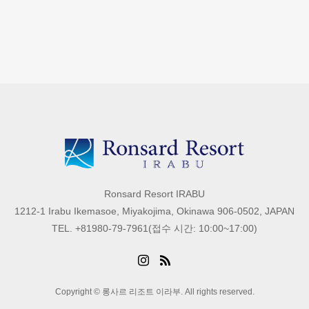
Ronsard Resort IRABU
1212-1 Irabu Ikemasoe, Miyakojima, Okinawa 906-0502, JAPAN
TEL. +81980-79-7961(접수 시간: 10:00~17:00)
Copyright © 롱사르 리조트 이라부. All rights reserved.